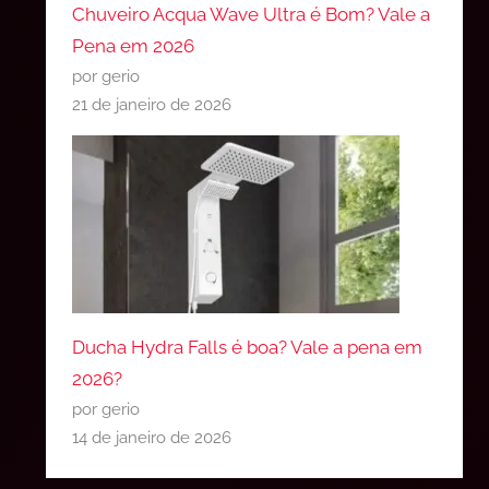
Chuveiro Acqua Wave Ultra é Bom? Vale a
Pena em 2026
por gerio
21 de janeiro de 2026
Ducha Hydra Falls é boa? Vale a pena em
2026?
por gerio
14 de janeiro de 2026