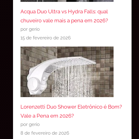
Acqua Duo Ultra vs Hydra Falls: qual
chuveiro vale mais a pena em 2026?
por gerio
15 de fevereiro de 2026
Lorenzetti Duo Shower Eletrônico é Bom?
Vale a Pena em 2026?
por gerio
8 de fevereiro de 2026