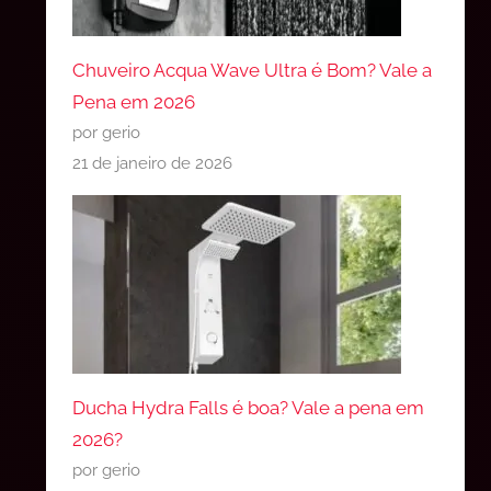
Chuveiro Acqua Wave Ultra é Bom? Vale a
Pena em 2026
por gerio
21 de janeiro de 2026
Ducha Hydra Falls é boa? Vale a pena em
2026?
por gerio