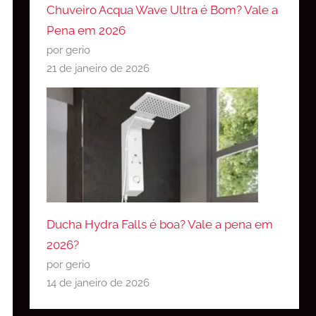
Chuveiro Acqua Wave Ultra é Bom? Vale a
Pena em 2026
por gerio
21 de janeiro de 2026
Ducha Hydra Falls é boa? Vale a pena em
2026?
por gerio
14 de janeiro de 2026