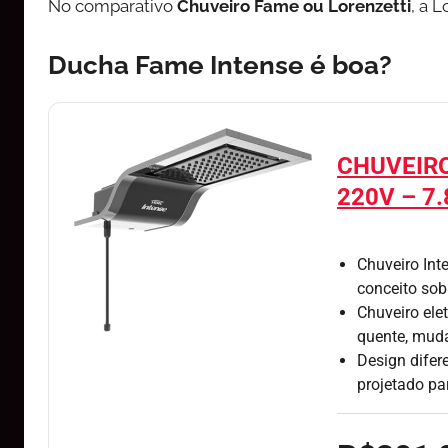
No comparativo
Chuveiro Fame ou Lorenzetti
, a 
Ducha Fame Intense é boa?
CHUVEIRO
220V – 7
Chuveiro Int
conceito sob
Chuveiro ele
quente, muda
Design dife
projetado pa