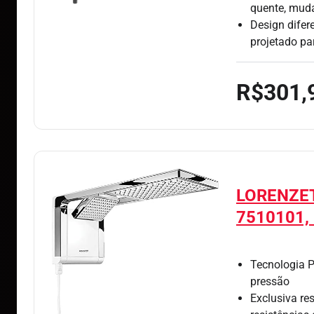
quente, muda
Design dife
projetado pa
R$301,
LORENZET
7510101,
Tecnologia P
pressão
Exclusiva re