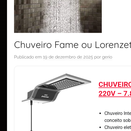
Chuveiro Fame ou Lorenzet
Publicado em
19 de dezembro de 2025
por
gerio
CHUVEIRO
220V – 7
Chuveiro Int
conceito sob
Chuveiro ele