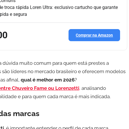
s comuns
de troca rápida Loren Ultra: exclusivo cartucho que garante
pida e segura
00
Comprar na Amazon
 dúvida muito comum para quem está prestes a
s são líderes no mercado brasileiro e oferecem modelos
s afinal,
qual é melhor em 2026
?
entre Chuveiro Fame ou Lorenzetti
,
analisando
ilidade e para quem cada marca é mais indicada.
 das marcas
ti
, é importante entender o perfil de cada marca.