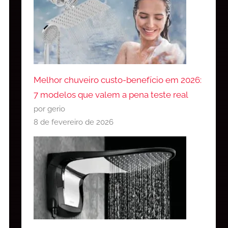
Melhor chuveiro custo-benefício em 2026:
7 modelos que valem a pena teste real
por gerio
8 de fevereiro de 2026