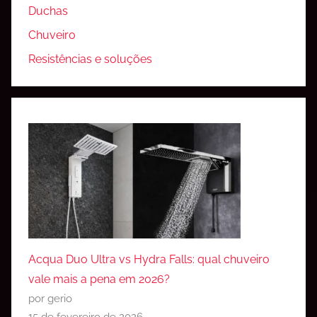
Duchas
Chuveiro
Resistências e soluções
Acqua Duo Ultra vs Hydra Falls: qual chuveiro
vale mais a pena em 2026?
por gerio
15 de fevereiro de 2026