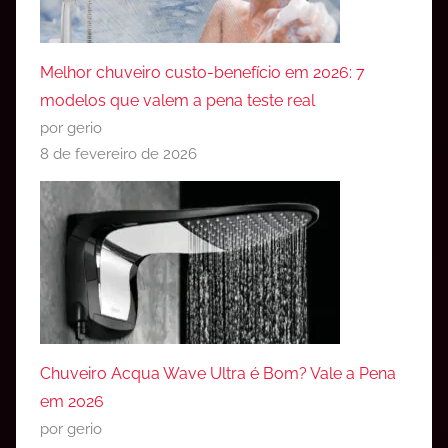
Melhor chuveiro custo-benefício em 2026: 7
modelos que valem a pena teste real
por gerio
8 de fevereiro de 2026
Chuveiro Acqua Wave Ultra é Bom? Vale a Pena
em 2026
por gerio